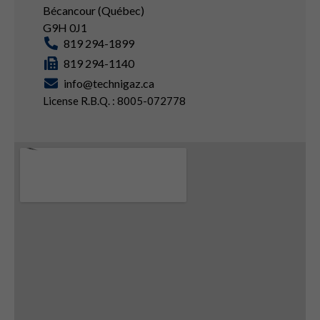
Bécancour (Québec)
G9H 0J1
819 294-1899
819 294-1140
info@technigaz.ca
License R.B.Q. : 8005-072778