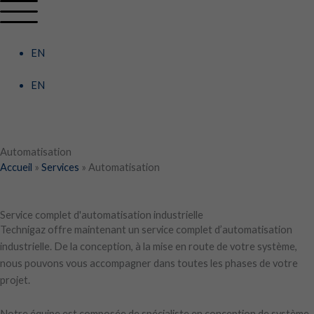
Aller
Main
Main
au
Menu
Menu
contenu
EN
EN
Automatisation
Accueil
»
Services
»
Automatisation
Service complet d'automatisation industrielle
Technigaz offre maintenant un service complet d’automatisation
industrielle. De la conception, à la mise en route de votre système,
nous pouvons vous accompagner dans toutes les phases de votre
projet.
Notre équipe est composée de spécialiste en conception de système