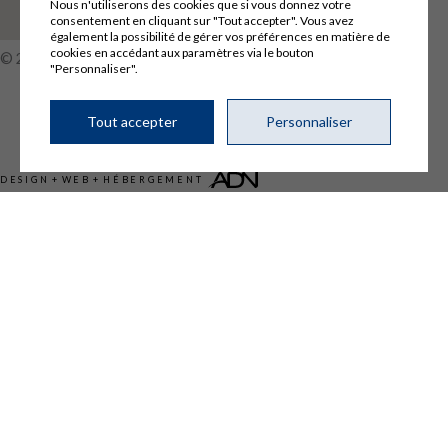
Nous n'utiliserons des cookies que si vous donnez votre
consentement en cliquant sur "Tout accepter". Vous avez
également la possibilité de gérer vos préférences en matière de
cookies en accédant aux paramètres via le bouton
© 2026, Tous droits réservés,
Technigaz
"Personnaliser".
Conditions d’utilisation et politique de confidentialité
Tout accepter
Personnaliser
Gérer mes témoins (cookies)
DESIGN
+
WEB
+
HÉBERGEMENT
Accueil
Entreprise
Services
Électricité, instrumentation et contrôle
Fabrication en atelier
Système de combustions et contrôle des brûleurs
Tuyauterie sous pression
Automatisation
Ingénierie et gestion de projets