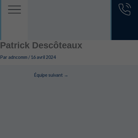
Aller
au
contenu
Patrick Descôteaux
Par
adncomm
/
16 avril 2024
Équipe suivant
→