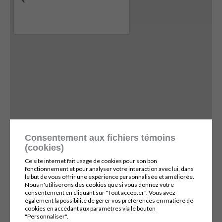
Consentement aux fichiers témoins
(cookies)
Ce site internet fait usage de cookies pour son bon
fonctionnement et pour analyser votre interaction avec lui, dans
le but de vous offrir une expérience personnalisée et améliorée.
Nous n'utiliserons des cookies que si vous donnez votre
consentement en cliquant sur "Tout accepter". Vous avez
également la possibilité de gérer vos préférences en matière de
© 2026, Tous droits réservés,
Technigaz
cookies en accédant aux paramètres via le bouton
"Personnaliser".