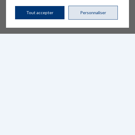
Conditions d’utilisation et politique de confidentialité
Gérer mes témoins (cookies)
Tout accepter
Personnaliser
DESIGN
+
WEB
+
HÉBERGEMENT