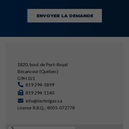
ENVOYER LA DEMANDE
1820, boul. de Port-Royal
Bécancour (Québec)
G9H 0J1
819 294-1899
819 294-1140
info@technigaz.ca
License R.B.Q. : 8005-072778